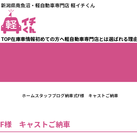
新潟県南魚沼・軽自動車専門店 軽イチくん
TOP
在庫車情報
初めての方へ
軽自動車専門店とは
選ばれる理
ホーム
スタッフブログ
納車式
F様 キャストご納車
F様 キャストご納車